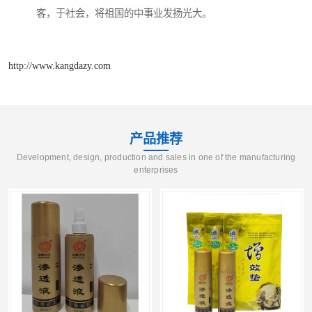
客，于社会，将祖国的中事业发扬光大。
http://www.kangdazy.com
产品推荐
Development, design, production and sales in one of the manufacturing
enterprises