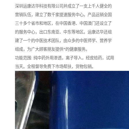
深圳运康达华科技有限公司并成立了一支上千人健全的
营销队伍，建立了数千家提速服务中心。产品远销全国
三十多个省市和地区，在中国香港、中国澳门还设立了
的服务中心，出口东南亚、中东等地区。运康达华还组
建了一个的中医技术团队，由众多的中医师学、营养学
组成，为广大顾客朋友提供*的健康服务。
功能范围: 纯中药外用渗透，离子导入，经皮给药，试用
当天。全程督导免费下市场帮扶，货物包销。