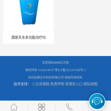
酒泉天水多功能治疗仪
酒泉康远中药提速
您是第
921618
位访客
版权所有 ©2026-08-07
粤ICP备2022107469号-3
深圳运康达华科技有限公司
保留所有权利.
技术支持：
八方资源网
免责声明
管理员入口
网站地图
中药提速增效垫渗透液哪家好
兰州中药提速脉冲治疗仪