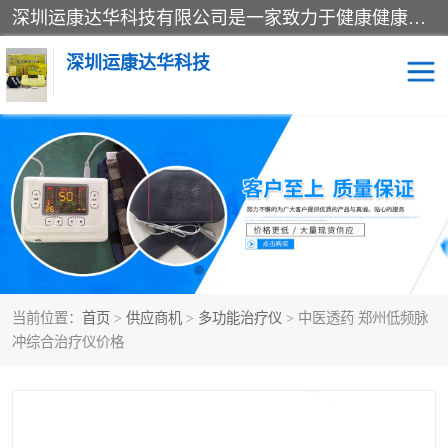
深圳运康达华科技有限公司是一家致力于健康健康产业的现代化企业，已经走过了15个春秋，开创了中医外用发展的新未来，是专业从事中医医疗仪器的研发、生产、销售、服务为一体的子公司，在医疗器械的设计、开发和生产方面率先引进国际先进技术和好的科技人员，先后开发出了场效应治疗仪、多功能治疗仪、颈椎治疗仪、腰椎治疗仪、增效垫等多个系列。
深圳运康达华科技
多功能治疗仪
中药提速
中低频治疗仪
脉冲治疗仪
**腺治疗仪
当前位置：
首页
>
供应商机
>
多功能治疗仪
> 中医透药 郑州低频脉
冲综合治疗仪价格