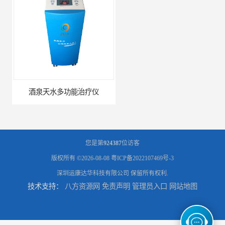
酒泉天水多功能治疗仪
酒泉康远中药提速
您是第
924387
位访客
版权所有 ©2026-08-08
粤ICP备2022107469号-3
深圳运康达华科技有限公司
保留所有权利.
技术支持：
八方资源网
免责声明
管理员入口
网站地图
中药提速增效垫渗透液哪家好
兰州中药提速脉冲治疗仪