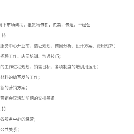
费下市场帮扶，批货物包销，包卖，包退，**经营
支 持
华服务中心开业前、选址规划、商圈分析、设计方案、费用预算；
的招聘工作、店员培训、沟通技巧；
心的工作进程规划、销售目标、各项制度的培训用运用；
训材料的编写发放工作；
供新的营销方案；
型营销会议活动前期的安排筹备。
支 持
助各服务中心的经营；
项公共关系；