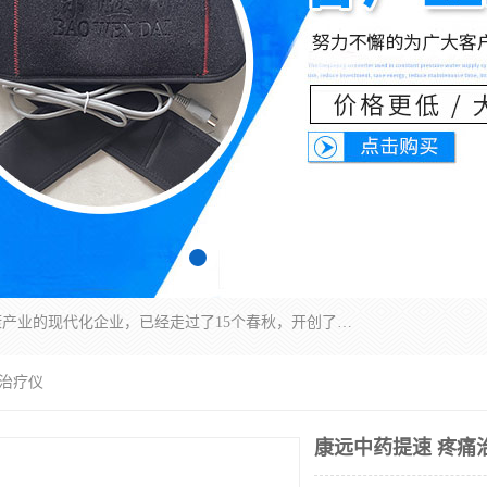
深圳运康达华科技有限公司是一家致力于健康健康产业的现代化企业，已经走过了15个春秋，开创了中医外用发展的新未来，是专业从事中医医疗仪器的研发、生产、销售、服务为一体的子公司，在医疗器械的设计、开发和生产方面率先引进国际先进技术和好的科技人员，先后开发出了场效应治疗仪、多功能治疗仪、颈椎治疗仪、腰椎治疗仪、增效垫等多个系列。
痛治疗仪
康远中药提速 疼痛