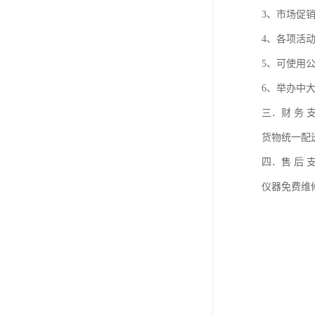
3、市场促
4、各项活
5、可使用
6、举办中
三．财 务 
货物统一配
四．售 后 
仪器免费维