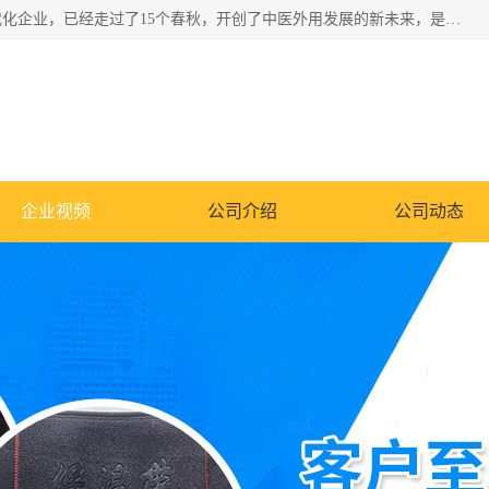
深圳运康达华科技有限公司是一家致力于健康健康产业的现代化企业，已经走过了15个春秋，开创了中医外用发展的新未来，是专业从事中医医疗仪器的研发、生产、销售、服务为一体的子公司，在医疗器械的设计、开发和生产方面率先引进国际先进技术和好的科技人员，先后开发出了场效应治疗仪、多功能治疗仪、颈椎治疗仪、腰椎治疗仪、增效垫等多个系列。
企业视频
公司介绍
公司动态