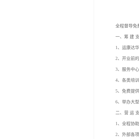
全程督导免
一、筹 建 
1、运康达
2、开业前
3、服务中
4、各类培
5、免费提
6、举办大
二、营 运 
1、全程协
2、外部各