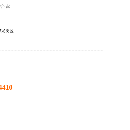
/台 起
市龙岗区
4410