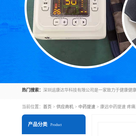
热门搜索：
当前位置：
首页
>
供应商机
>
中药提速
> 康远中药提速 疼
产品分类
Product