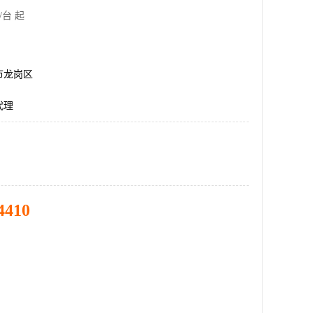
/台 起
市龙岗区
代理
4410