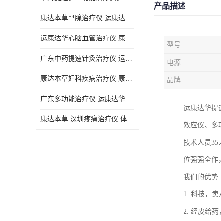
产品描述
康达本草**腺治疗仪 运康达华 开发新顾客用仪器
运康达华心脑血管治疗仪 康达本草 体验店仪器
型号
广东中药提速针灸治疗仪 运康达华 会销店锁定顾客用仪器
电源
康达本草妇科疾病治疗仪 康达本草 体验店仪器
品牌
广东多功能治疗仪 运康达华 深圳运康达华科技有限公司
运康达华提
康达本草 深圳疼痛治疗仪 体验店仪器
效应仪、多功
技术人员3
位强强全作
我们的优
1. 科技
2. 经皮