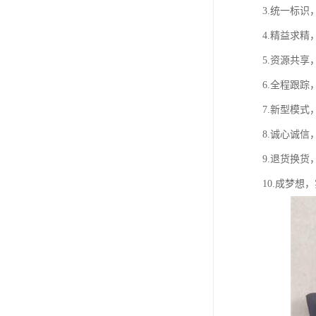
3.统一标
4.精益求
5.资源共
6.全程跟
7.新型模
8.诚心诚
9.退货换
10.成梦