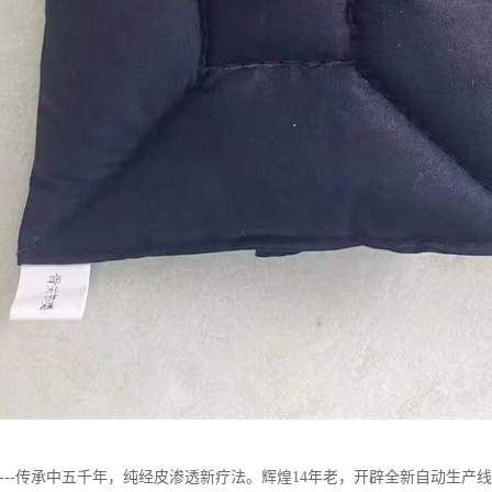
----传承中五千年，纯经皮渗透新疗法。辉煌14年老，开辟全新自动生