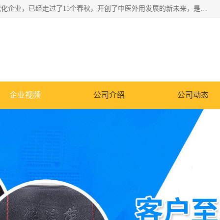
深圳运康达华科技有限公司是一家致力于健康健康产业的现代化企业，已经走过了15个春秋，开创了中医外用发展的新未来，是专业从事中医医疗仪器的研发、生产、销售、服务为一体的子公司，在医疗器械的设计、开发和生产方面率先引进国际先进技术和好的科技人员，先后开发出了场效应治疗仪、多功能治疗仪、颈椎治疗仪、腰椎治疗仪、增效垫等多个系列。
企业视频
公司介绍
公司动态