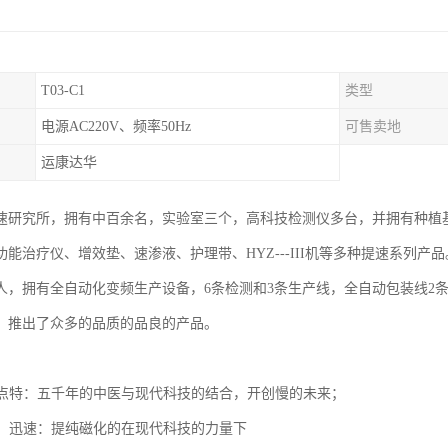
T03-C1
类型
电源AC220V、频率50Hz
可售卖地
运康达华
速研究所，拥有中百余名，实验室三个，高科技检测仪多台，并拥有种植
能治疗仪、增效垫、速渗液、护理带、HYZ---III机等多种提速系列产
5人，拥有全自动化变频生产设备，6条检测和3条生产线，全自动包装线2
，推出了众多的品质的品良的产品。
势
，卖点特：五千年的中医与现代科技的结合，开创慢的未来；
给药，迅速：提纯磁化的在现代科技的力量下