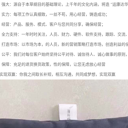
识，强大：源自于本草纲目的基础理论，上千年的文化内涵，将造 “运康达华
精，实力：每项工作认真细致，一丝不苟，用心经营，铸造成功；
享，经营：产品、服务、模式、客户与您共同分享，确保经营；
踪，全力支持：一年时时关注，人员、财力、硬件、软件支持，跟踪、交流
式，打造市场：以市场为本，的人员，新的营销策略打造市场，创造利益的
信，公平：我们对每位客户始终坚持公平对待、诚信待人、诚心做事的原则
货，保障：充足的退货换货政策，性的保障，让您无虑放心经营
想，实现双赢：你我之间取长补短，相互沟通，共同成梦想，实现双赢