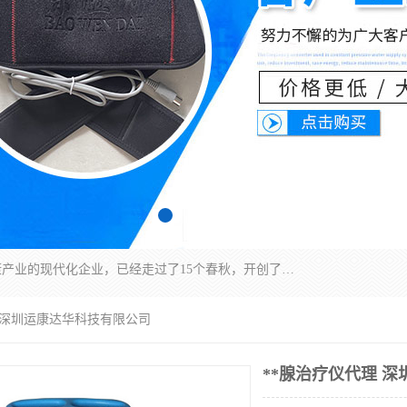
深圳运康达华科技有限公司是一家致力于健康健康产业的现代化企业，已经走过了15个春秋，开创了中医外用发展的新未来，是专业从事中医医疗仪器的研发、生产、销售、服务为一体的子公司，在医疗器械的设计、开发和生产方面率先引进国际先进技术和好的科技人员，先后开发出了场效应治疗仪、多功能治疗仪、颈椎治疗仪、腰椎治疗仪、增效垫等多个系列。
理 深圳运康达华科技有限公司
**腺治疗仪代理 