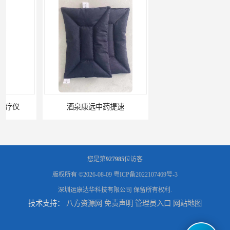
酒泉康远中药提速
中药提速增效垫渗透液哪家好
您是第
927985
位访客
版权所有 ©2026-08-09
粤ICP备2022107469号-3
深圳运康达华科技有限公司
保留所有权利.
技术支持：
八方资源网
免责声明
管理员入口
网站地图