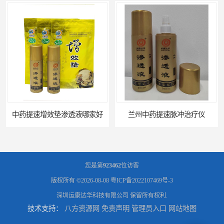
增效垫渗透液哪家好
兰州中药提速脉冲治疗仪
您是第
923462
位访客
版权所有 ©2026-08-08
粤ICP备2022107469号-3
深圳运康达华科技有限公司
保留所有权利.
技术支持：
八方资源网
免责声明
管理员入口
网站地图