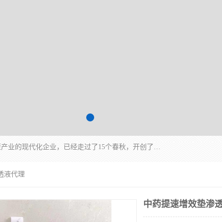
深圳运康达华科技有限公司是一家致力于健康健康产业的现代化企业，已经走过了15个春秋，开创了中医外用发展的新未来，是专业从事中医医疗仪器的研发、生产、销售、服务为一体的子公司，在医疗器械的设计、开发和生产方面率先引进国际先进技术和好的科技人员，先后开发出了场效应治疗仪、多功能治疗仪、颈椎治疗仪、腰椎治疗仪、增效垫等多个系列。
透液代理
中药提速增效垫渗