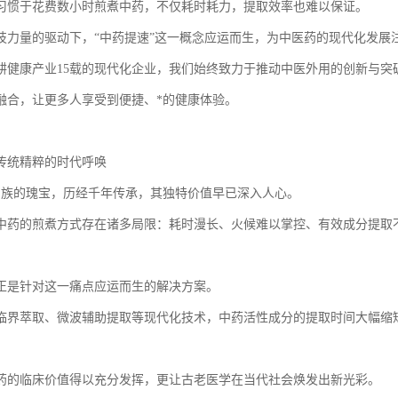
习惯于花费数小时煎煮中药，不仅耗时耗力，提取效率也难以保证。
技力量的驱动下，“中药提速”这一概念应运而生，为中医药的现代化发展
耕健康产业15载的现代化企业，我们始终致力于推动中医外用的创新与突
*融合，让更多人享受到便捷、*的健康体验。
传统精粹的时代呼唤
民族的瑰宝，历经千年传承，其独特价值早已深入人心。
中药的煎煮方式存在诸多局限：耗时漫长、火候难以掌控、有效成分提取
正是针对这一痛点应运而生的解决方案。
临界萃取、微波辅助提取等现代化技术，中药活性成分的提取时间大幅缩
药的临床价值得以充分发挥，更让古老医学在当代社会焕发出新光彩。