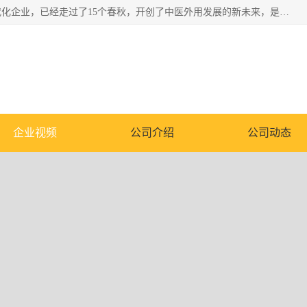
深圳运康达华科技有限公司是一家致力于健康健康产业的现代化企业，已经走过了15个春秋，开创了中医外用发展的新未来，是专业从事中医医疗仪器的研发、生产、销售、服务为一体的子公司，在医疗器械的设计、开发和生产方面率先引进国际先进技术和好的科技人员，先后开发出了场效应治疗仪、多功能治疗仪、颈椎治疗仪、腰椎治疗仪、增效垫等多个系列。
企业视频
公司介绍
公司动态