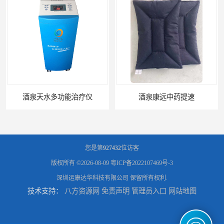
酒泉天水多功能治疗仪
酒泉康远中药提速
您是第
927432
位访客
版权所有 ©2026-08-09
粤ICP备2022107469号-3
深圳运康达华科技有限公司
保留所有权利.
技术支持：
八方资源网
免责声明
管理员入口
网站地图
中药提速增效垫渗透液哪家好
兰州中药提速脉冲治疗仪