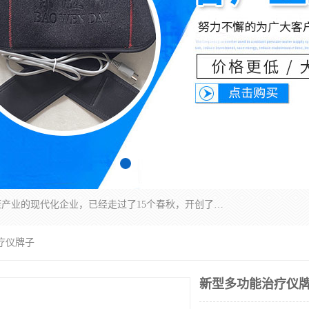
深圳运康达华科技有限公司是一家致力于健康健康产业的现代化企业，已经走过了15个春秋，开创了中医外用发展的新未来，是专业从事中医医疗仪器的研发、生产、销售、服务为一体的子公司，在医疗器械的设计、开发和生产方面率先引进国际先进技术和好的科技人员，先后开发出了场效应治疗仪、多功能治疗仪、颈椎治疗仪、腰椎治疗仪、增效垫等多个系列。
疗仪牌子
新型多功能治疗仪