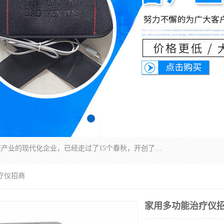
深圳运康达华科技有限公司是一家致力于健康健康产业的现代化企业，已经走过了15个春秋，开创了中医外用发展的新未来，是专业从事中医医疗仪器的研发、生产、销售、服务为一体的子公司，在医疗器械的设计、开发和生产方面率先引进国际先进技术和好的科技人员，先后开发出了场效应治疗仪、多功能治疗仪、颈椎治疗仪、腰椎治疗仪、增效垫等多个系列。
疗仪招商
家用多功能治疗仪