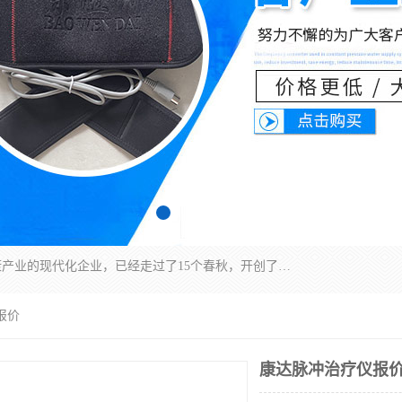
深圳运康达华科技有限公司是一家致力于健康健康产业的现代化企业，已经走过了15个春秋，开创了中医外用发展的新未来，是专业从事中医医疗仪器的研发、生产、销售、服务为一体的子公司，在医疗器械的设计、开发和生产方面率先引进国际先进技术和好的科技人员，先后开发出了场效应治疗仪、多功能治疗仪、颈椎治疗仪、腰椎治疗仪、增效垫等多个系列。
报价
康达脉冲治疗仪报