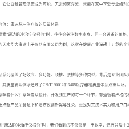
，它让自我管理健康成为可能，无需频繁奔波，就能在家中享受专业级别
价值：康达脉冲治疗仪的质量体系
搜索“康达脉冲治疗仪报价”时，往往会关注数字本身，但一台设备的价格
的天水华大康运电子仪器有限公司为例，这家在健康产业深耕十五载的企
品系列覆盖了场效应、多功能、颈椎、腰椎等多种类型，背后是专业团队
其质量管理体系通过了GB/T19001和13485医疗器械质量体系双重认证。
意味着什么？意味着从设计、开发到生产的每一个环节，都遵循着严格的
重点新产品荣誉证书和治疗仪创新奖等殊荣，更是对其技术实力和用户口
到“康达脉冲治疗仪报价”时，我们看到的不仅仅是一串数字，还有背后十