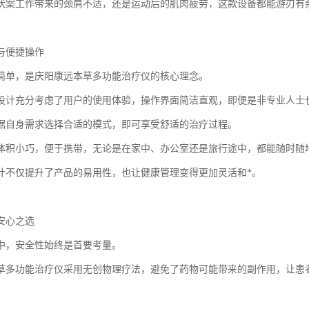
伏案工作带来的颈肩不适，还是运动后的肌肉疲劳，这款设备都能游刃有
与便捷操作
简单，是庆阳康远本草多功能治疗仪的核心理念。
设计充分考虑了用户的使用体验，操作界面简洁直观，即便是非专业人士
据自身需求选择合适的模式，即可享受舒适的治疗过程。
体积小巧，便于携带，无论是在家中、办公室还是旅行途中，都能随时随
计不仅提升了产品的易用性，也让健康管理变得更加灵活和*。
安心之选
中，安全性始终是首要考量。
草多功能治疗仪采用无创物理疗法，避免了药物可能带来的副作用，让患
。