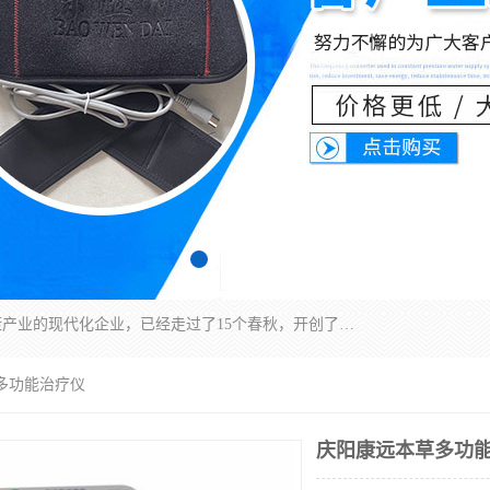
深圳运康达华科技有限公司是一家致力于健康健康产业的现代化企业，已经走过了15个春秋，开创了中医外用发展的新未来，是专业从事中医医疗仪器的研发、生产、销售、服务为一体的子公司，在医疗器械的设计、开发和生产方面率先引进国际先进技术和好的科技人员，先后开发出了场效应治疗仪、多功能治疗仪、颈椎治疗仪、腰椎治疗仪、增效垫等多个系列。
多功能治疗仪
庆阳康远本草多功