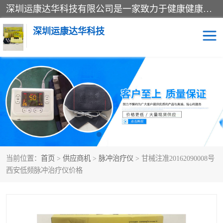
深圳运康达华科技有限公司是一家致力于健康健康产业的现代化企业，已经走过了15个春秋，开创了中医外用发展的新未来，是专业从事中医医疗仪器的研发、生产、销售、服务为一体的子公司，在医疗器械的设计、开发和生产方面率先引进国际先进技术和好的科技人员，先后开发出了场效应治疗仪、多功能治疗仪、颈椎治疗仪、腰椎治疗仪、增效垫等多个系列。
深圳运康达华科技
多功能治疗仪
中药提速
中低频治疗仪
脉冲治疗仪
**腺治疗仪
当前位置：
首页
>
供应商机
>
脉冲治疗仪
> 甘械注准20162090008号
西安低频脉冲治疗仪价格