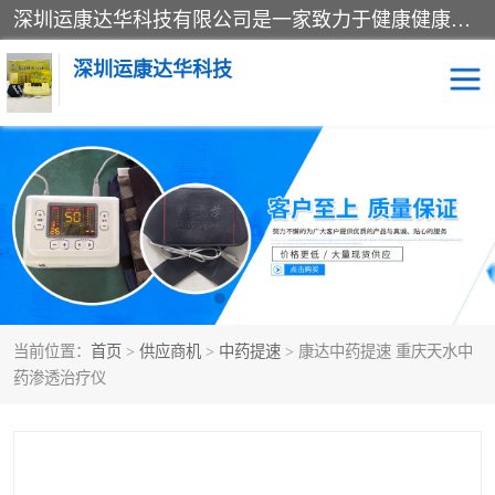
深圳运康达华科技有限公司是一家致力于健康健康产业的现代化企业，已经走过了15个春秋，开创了中医外用发展的新未来，是专业从事中医医疗仪器的研发、生产、销售、服务为一体的子公司，在医疗器械的设计、开发和生产方面率先引进国际先进技术和好的科技人员，先后开发出了场效应治疗仪、多功能治疗仪、颈椎治疗仪、腰椎治疗仪、增效垫等多个系列。
深圳运康达华科技
多功能治疗仪
中药提速
中低频治疗仪
脉冲治疗仪
**腺治疗仪
当前位置：
首页
>
供应商机
>
中药提速
> 康达中药提速 重庆天水中
药渗透治疗仪