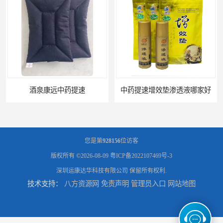
酒泉康远中药提速
中药提速增效垫渗透液哪家好
您是第
928156
位访客
版权所有 ©2026-08-09
粤ICP备2022107469号-3
深圳运康达华科技有限公司
保留所有权利.
技术支持：
八方资源网
免责声明
管理员入口
网站地图
兰州中药提速脉冲治疗仪
家用中药提速治疗仪报价