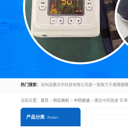
热门搜索：
当前位置：
首页
>
供应商机
>
中药提速
> 康远中药提速 天
产品分类
Product