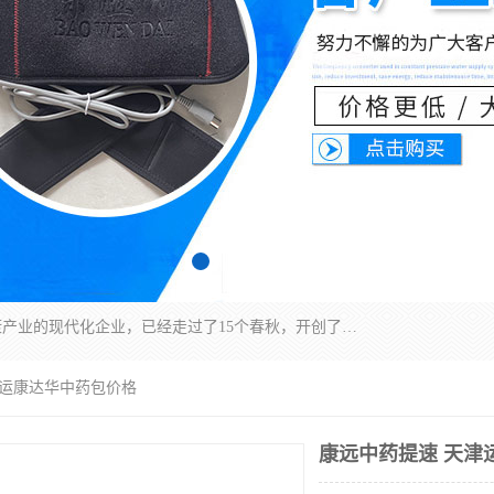
深圳运康达华科技有限公司是一家致力于健康健康产业的现代化企业，已经走过了15个春秋，开创了中医外用发展的新未来，是专业从事中医医疗仪器的研发、生产、销售、服务为一体的子公司，在医疗器械的设计、开发和生产方面率先引进国际先进技术和好的科技人员，先后开发出了场效应治疗仪、多功能治疗仪、颈椎治疗仪、腰椎治疗仪、增效垫等多个系列。
津运康达华中药包价格
康远中药提速 天津