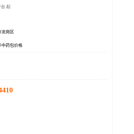
/台 起
市龙岗区
华中药包价格
4410