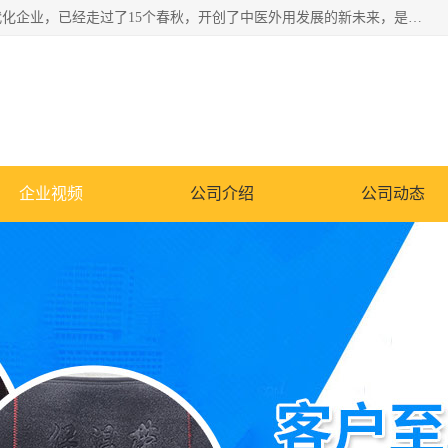
深圳运康达华科技有限公司是一家致力于健康健康产业的现代化企业，已经走过了15个春秋，开创了中医外用发展的新未来，是专业从事中医医疗仪器的研发、生产、销售、服务为一体的子公司，在医疗器械的设计、开发和生产方面率先引进国际先进技术和好的科技人员，先后开发出了场效应治疗仪、多功能治疗仪、颈椎治疗仪、腰椎治疗仪、增效垫等多个系列。
企业视频
公司介绍
公司动态