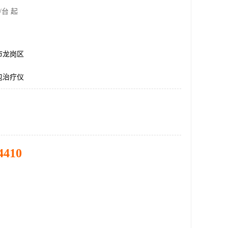
/台 起
市龙岗区
包治疗仪
4410