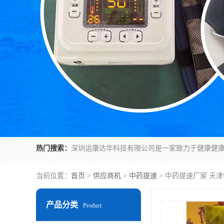
热门搜索：
当前位置：
首页
>
供应商机
>
中药提速
> 中药提速厂家 天
产品分类
Product