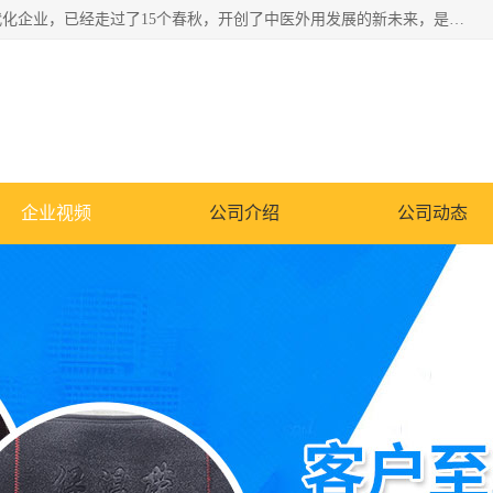
深圳运康达华科技有限公司是一家致力于健康健康产业的现代化企业，已经走过了15个春秋，开创了中医外用发展的新未来，是专业从事中医医疗仪器的研发、生产、销售、服务为一体的子公司，在医疗器械的设计、开发和生产方面率先引进国际先进技术和好的科技人员，先后开发出了场效应治疗仪、多功能治疗仪、颈椎治疗仪、腰椎治疗仪、增效垫等多个系列。
企业视频
公司介绍
公司动态