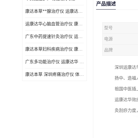
产品描述
康达本草**腺治疗仪 运康达华 开发新顾客用仪器
运康达华心脑血管治疗仪 康达本草 体验店仪器
型号
广东中药提速针灸治疗仪 运康达华 会销店锁定顾客用仪器
电源
康达本草妇科疾病治疗仪 康达本草 体验店仪器
品牌
广东多功能治疗仪 运康达华 深圳运康达华科技有限公司
深圳运康达
康达本草 深圳疼痛治疗仪 体验店仪器
扬中、造福
祖国中医插
运康达华效
灸刮痧力度