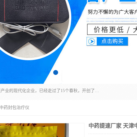
深圳运康达华科技有限公司是一家致力于健康健康产业的现代化企业，已经走过了15个春秋，开创了中医外用发展的新未来，是专业从事中医医疗仪器的研发、生产、销售、服务为一体的子公司，在医疗器械的设计、开发和生产方面率先引进国际先进技术和好的科技人员，先后开发出了场效应治疗仪、多功能治疗仪、颈椎治疗仪、腰椎治疗仪、增效垫等多个系列。
津中药封包治疗仪
中药提速厂家 天津