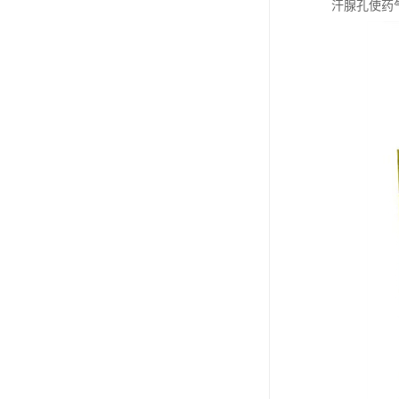
汗腺孔使药