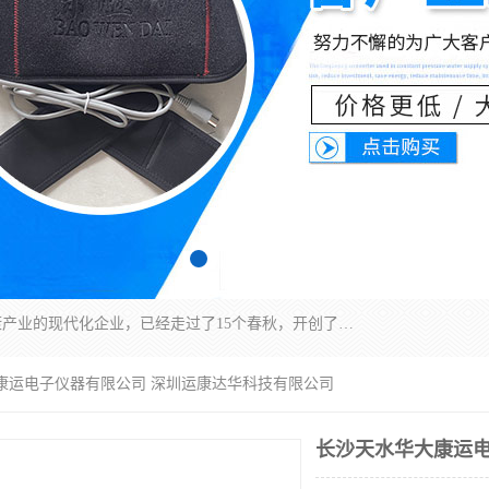
深圳运康达华科技有限公司是一家致力于健康健康产业的现代化企业，已经走过了15个春秋，开创了中医外用发展的新未来，是专业从事中医医疗仪器的研发、生产、销售、服务为一体的子公司，在医疗器械的设计、开发和生产方面率先引进国际先进技术和好的科技人员，先后开发出了场效应治疗仪、多功能治疗仪、颈椎治疗仪、腰椎治疗仪、增效垫等多个系列。
大康运电子仪器有限公司 深圳运康达华科技有限公司
长沙天水华大康运电