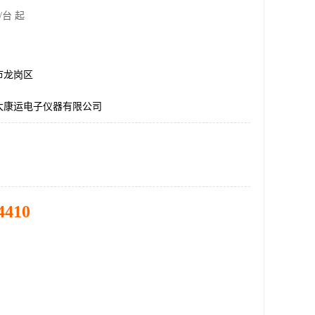
/台 起
市龙岗区
大康运电子仪器有限公司
4410