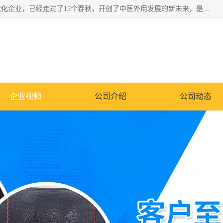
深圳运康达华科技有限公司是一家致力于健康健康产业的现代化企业，已经走过了15个春秋，开创了中医外用发展的新未来，是专业从事中医医疗仪器的研发、生产、销售、服务为一体的子公司，在医疗器械的设计、开发和生产方面率先引进国际先进技术和好的科技人员，先后开发出了场效应治疗仪、多功能治疗仪、颈椎治疗仪、腰椎治疗仪、增效垫等多个系列。
企业视频
公司介绍
公司动态