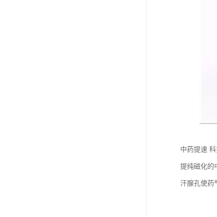
中药提速 
提纯磁化的
汗腺孔使药