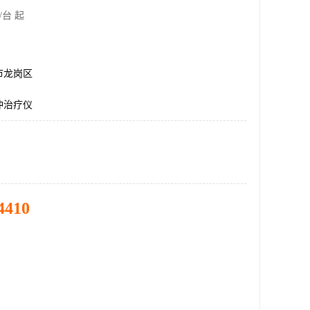
/台 起
市龙岗区
冲治疗仪
4410