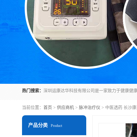
热门搜索：
当前位置：
首页
>
供应商机
>
脉冲治疗仪
> 中医透药 长沙
产品分类
Product