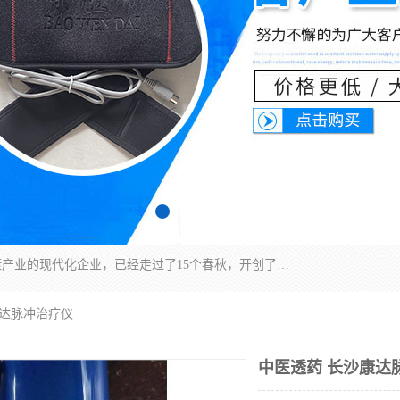
深圳运康达华科技有限公司是一家致力于健康健康产业的现代化企业，已经走过了15个春秋，开创了中医外用发展的新未来，是专业从事中医医疗仪器的研发、生产、销售、服务为一体的子公司，在医疗器械的设计、开发和生产方面率先引进国际先进技术和好的科技人员，先后开发出了场效应治疗仪、多功能治疗仪、颈椎治疗仪、腰椎治疗仪、增效垫等多个系列。
康达脉冲治疗仪
中医透药 长沙康达