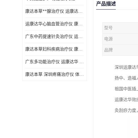
产品描述
康达本草**腺治疗仪 运康达华 开发新顾客用仪器
运康达华心脑血管治疗仪 康达本草 体验店仪器
型号
广东中药提速针灸治疗仪 运康达华 会销店锁定顾客用仪器
电源
康达本草妇科疾病治疗仪 康达本草 体验店仪器
品牌
广东多功能治疗仪 运康达华 深圳运康达华科技有限公司
深圳运康达
康达本草 深圳疼痛治疗仪 体验店仪器
扬中、造福
祖国中医插
运康达华效
灸刮痧力度