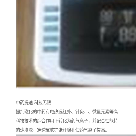
中药提速 科技无限
提纯磁化的中药有电热远红外、针灸、、微量元素等高
科技技术的综合作用下转化为药气离子，并配合性能特
的速渗液，穿透皮肤扩张汗腺孔使药气离子提高。