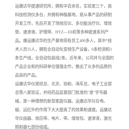
运康达华提速研究所，拥有中百余名，实验室三个，高
科技检测仪多台，并拥有种植基地，是从事产品的研制
开发工作，先后开发了场效应仪、多功能治疗仪、增效
垫、速渗液、护理带、HYZ---III机等多种提速系列产
品。康运康达华的生产基地现有员工400多人，其中*技
术人员35人，拥有全自动化变频生产设备，6条检测和3
条生产线，全自动包装线2条。近年来，公司并与全国的
产品企业和的科研单位强强全作，推出了众多的品质的
品良的产品。
运康达华仪是经总、北京、协和、海军总、电子工业部
总等八家验证，并经药品监督部门批准的“准”字号器
械，是一种理想的新型家庭仪器。运康达华仪在电、
磁、远红外的作用下大大提高了的效果和速度。运康达
华仪由器、效应带、电片、带、增效包、速渗液，激光
照射器七部份组成。