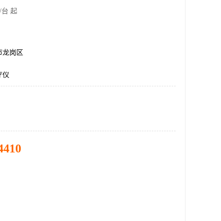
/台 起
市龙岗区
疗仪
4410