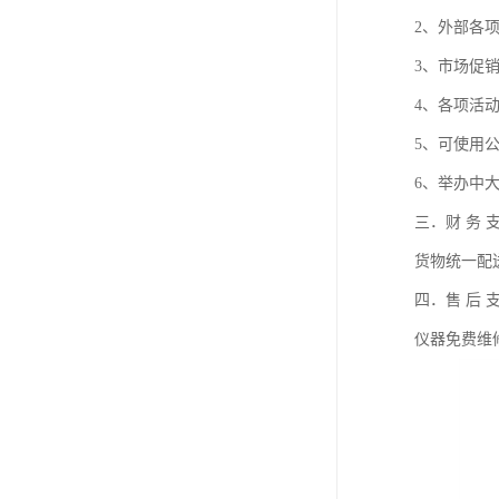
2、外部各
3、市场促
4、各项活
5、可使用
6、举办中
三．财 务 
货物统一配
四．售 后 
仪器免费维