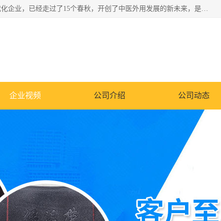
深圳运康达华科技有限公司是一家致力于健康健康产业的现代化企业，已经走过了15个春秋，开创了中医外用发展的新未来，是专业从事中医医疗仪器的研发、生产、销售、服务为一体的子公司，在医疗器械的设计、开发和生产方面率先引进国际先进技术和好的科技人员，先后开发出了场效应治疗仪、多功能治疗仪、颈椎治疗仪、腰椎治疗仪、增效垫等多个系列。
企业视频
公司介绍
公司动态