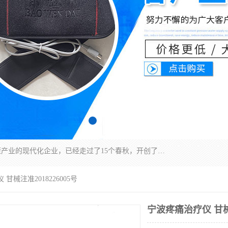
深圳运康达华科技有限公司是一家致力于健康健康产业的现代化企业，已经走过了15个春秋，开创了中医外用发展的新未来，是专业从事中医医疗仪器的研发、生产、销售、服务为一体的子公司，在医疗器械的设计、开发和生产方面率先引进国际先进技术和好的科技人员，先后开发出了场效应治疗仪、多功能治疗仪、颈椎治疗仪、腰椎治疗仪、增效垫等多个系列。
甘械注准2018226005号
宁波疼痛治疗仪 甘械注