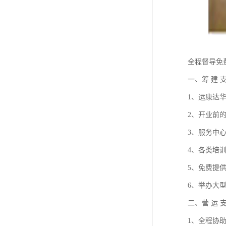
全程督导免
一、筹 建 
1、运康达
2、开业前
3、服务中
4、各类培
5、免费提
6、举办大
二、营 运 
1、全程协