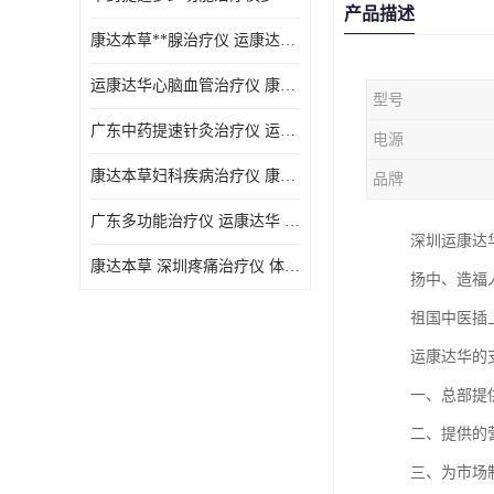
产品描述
康达本草**腺治疗仪 运康达华 开发新顾客用仪器
运康达华心脑血管治疗仪 康达本草 体验店仪器
型号
广东中药提速针灸治疗仪 运康达华 会销店锁定顾客用仪器
电源
康达本草妇科疾病治疗仪 康达本草 体验店仪器
品牌
广东多功能治疗仪 运康达华 深圳运康达华科技有限公司
深圳运康达
康达本草 深圳疼痛治疗仪 体验店仪器
扬中、造福
祖国中医插
运康达华的
一、总部提
二、提供的
三、为市场