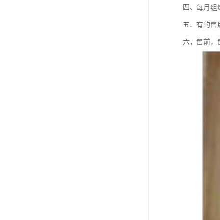
四、每月组
五、有的售
六，售前，