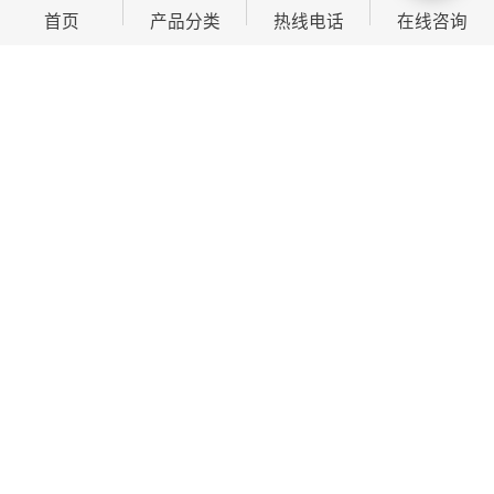
首页
产品分类
热线电话
在线咨询
我们的优势
1. 科技，卖点特：五千年的中医与现代科技的结合，开
创慢的未来；
2. 经皮给药，迅速：提纯磁化的在现代科技的力量下
3.统一标识，强大：源自于本草纲目的基础理论，上千
年的文化内涵，将造 “运康达华”这一神奇；
4.精益求精，实力：每项工作认真细致，一丝不苟，用
心经营，铸造成功；
5.资源共享，经营：产品、服务、模式、客户与您共同
分享，确保经营；
6.全程跟踪，全力支持：一年时时关注，人员、财力、
硬件、软件支持，跟踪、交流、；
7.新型模式，打造市场：以市场为本，的人员，新的营