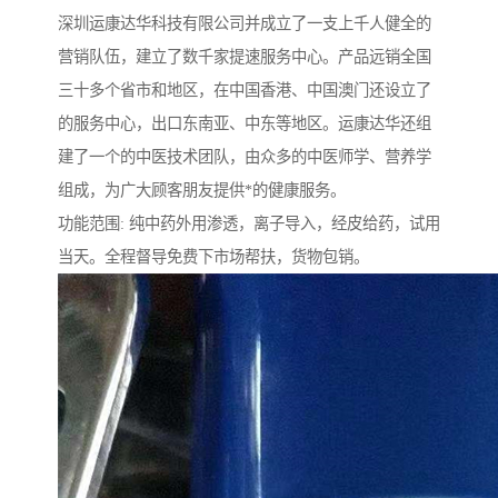
深圳运康达华科技有限公司并成立了一支上千人健全的
营销队伍，建立了数千家提速服务中心。产品远销全国
三十多个省市和地区，在中国香港、中国澳门还设立了
的服务中心，出口东南亚、中东等地区。运康达华还组
建了一个的中医技术团队，由众多的中医师学、营养学
组成，为广大顾客朋友提供*的健康服务。
功能范围: 纯中药外用渗透，离子导入，经皮给药，试用
当天。全程督导免费下市场帮扶，货物包销。