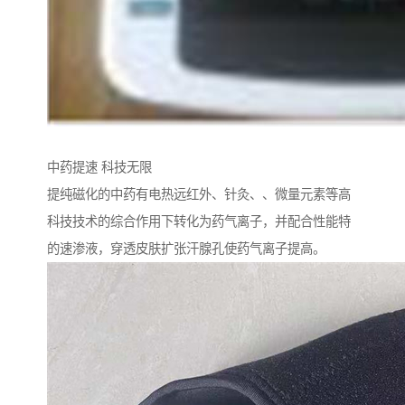
中药提速 科技无限
提纯磁化的中药有电热远红外、针灸、、微量元素等高
科技技术的综合作用下转化为药气离子，并配合性能特
的速渗液，穿透皮肤扩张汗腺孔使药气离子提高。