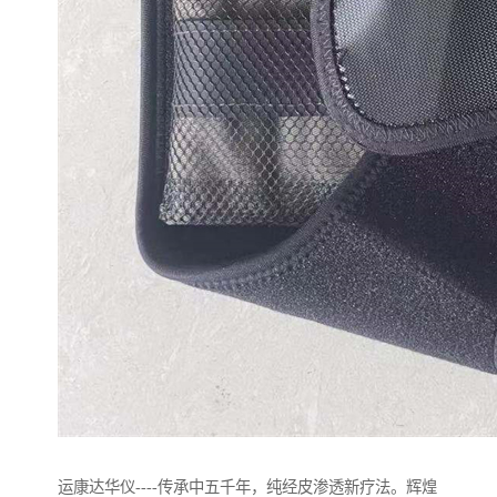
运康达华仪----传承中五千年，纯经皮渗透新疗法。辉煌