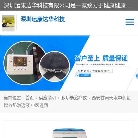
深圳运康达华科技有限公司是一家致力于健康健康产业的现代化企业，已经走过了15个春秋，开创了中医外用发展的新未来，是专业从事中医医疗仪器的研发、生产、销售、服务为一体的子公司，在医疗器械的设计、开发和生产方面率先引进国际先进技术和好的科技人员，先后开发出了场效应治疗仪、多功能治疗仪、颈椎治疗仪、腰椎治疗仪、增效垫等多个系列。
深圳运康达华科技
多功能治疗仪
中药提速
中低频治疗仪
脉冲治疗仪
**腺治疗仪
当前位置：
首页
>
供应商机
>
多功能治疗仪
> 西安甘肃天水中药包
增效垫渗透液 中医透药