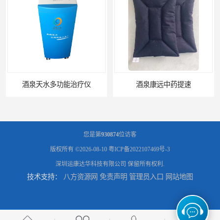
酒泉天水多功能治疗仪
酒泉康远中药提速
您是第
930874
位访客
版权所有 ©2026-08-10
粤ICP备2022107469号-3
深圳运康达华科技有限公司
保留所有权利.
技术支持：
八方资源网
免责声明
管理员入口
网站地图
中药提速增效垫渗透液哪家好
兰州中药提速脉冲治疗仪