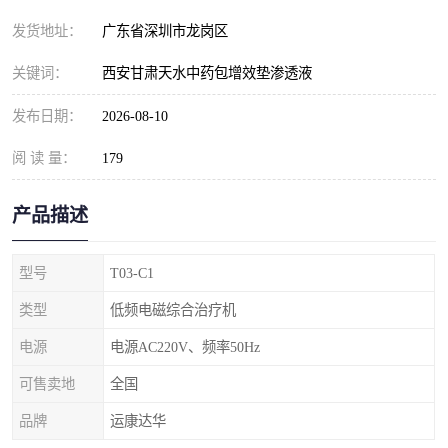
发货地址：
广东省深圳市龙岗区
关键词：
西安甘肃天水中药包增效垫渗透液
发布日期：
2026-08-10
阅 读 量：
179
产品描述
型号
T03-C1
类型
低频电磁综合治疗机
电源
电源AC220V、频率50Hz
可售卖地
全国
品牌
运康达华