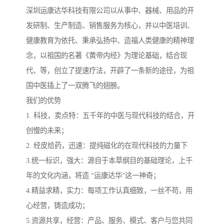
深圳运康达华科技有限公司以从事中、器械、用品的开
发研制、生产制造、销售服务为核心，并以中医培训、
健康教育为依托、秉承弘扬中、造福人类健康的精神理
念，以祖国的名著《黄帝内经》为理论基础，结合现
代、等，创立了提速疗法，开辟了一条新的途径，为祖
国中医插上了一双腾飞的翅膀。
我们的优势
1. 科技，卖点特：五千年的中医与现代科技的结合，开
创慢的未来；
2. 经皮给药，迅速：提纯磁化的在现代科技的力量下
3.统一标识，强大：源自于本草纲目的基础理论，上千
年的文化内涵，将造 “运康达华”这一神奇；
4.精益求精，实力：每项工作认真细致，一丝不苟，用
心经营，铸造成功；
5.资源共享，经营：产品、服务、模式、客户与您共同