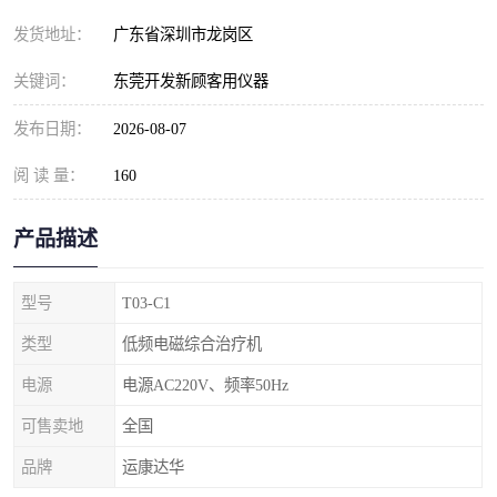
发货地址：
广东省深圳市龙岗区
关键词：
东莞开发新顾客用仪器
发布日期：
2026-08-07
阅 读 量：
160
产品描述
型号
T03-C1
类型
低频电磁综合治疗机
电源
电源AC220V、频率50Hz
可售卖地
全国
品牌
运康达华