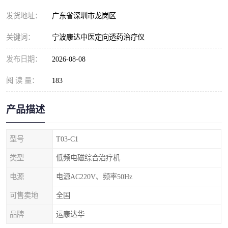
发货地址：
广东省深圳市龙岗区
关键词：
宁波康达中医定向透药治疗仪
发布日期：
2026-08-08
阅 读 量：
183
产品描述
型号
T03-C1
类型
低频电磁综合治疗机
电源
电源AC220V、频率50Hz
可售卖地
全国
品牌
运康达华