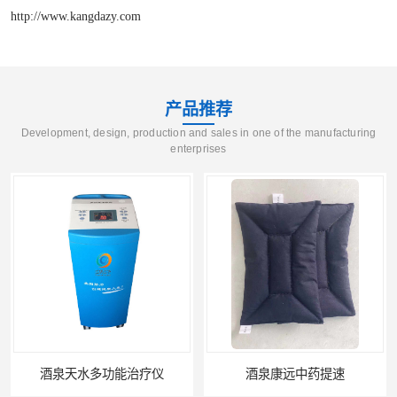
http://www.kangdazy.com
产品推荐
Development, design, production and sales in one of the manufacturing
enterprises
酒泉康远中药提速