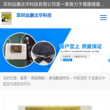
深圳运康达华科技有限公司是一家致力于健康健康产业的现代化企业，已经走过了15个春秋，开创了中医外用发展的新未来，是专业从事中医医疗仪器的研发、生产、销售、服务为一体的子公司，在医疗器械的设计、开发和生产方面率先引进国际先进技术和好的科技人员，先后开发出了场效应治疗仪、多功能治疗仪、颈椎治疗仪、腰椎治疗仪、增效垫等多个系列。
深圳运康达华科技
多功能治疗仪
中药提速
中低频治疗仪
脉冲治疗仪
**腺治疗仪
当前位置：
首页
>
供应商机
>
多功能治疗仪
> 中医透药 宁波康达中
医定向透药治疗仪