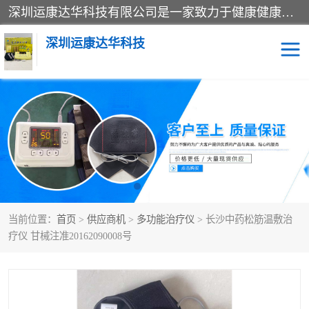
深圳运康达华科技有限公司是一家致力于健康健康产业的现代化企业，已经走过了15个春秋，开创了中医外用发展的新未来，是专业从事中医医疗仪器的研发、生产、销售、服务为一体的子公司，在医疗器械的设计、开发和生产方面率先引进国际先进技术和好的科技人员，先后开发出了场效应治疗仪、多功能治疗仪、颈椎治疗仪、腰椎治疗仪、增效垫等多个系列。
深圳运康达华科技
多功能治疗仪
中药提速
中低频治疗仪
脉冲治疗仪
**腺治疗仪
当前位置：
首页
>
供应商机
>
多功能治疗仪
> 长沙中药松筋温敷治
疗仪 甘械注准20162090008号