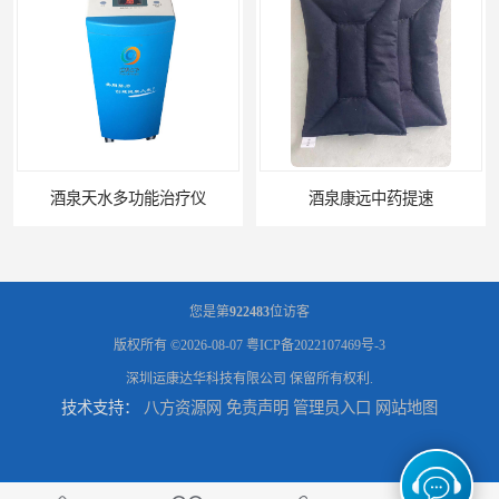
酒泉康远中药提速
您是第
922483
位访客
版权所有 ©2026-08-07
粤ICP备2022107469号-3
深圳运康达华科技有限公司
保留所有权利.
技术支持：
八方资源网
免责声明
管理员入口
网站地图
中药提速增效垫渗透液哪家好
兰州中药提速脉冲治疗仪