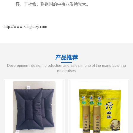
客，于社会，将祖国的中事业发扬光大。
http://www.kangdazy.com
产品推荐
Development, design, production and sales in one of the manufacturing
enterprises