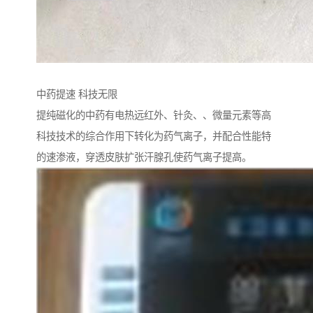
中药提速 科技无限
提纯磁化的中药有电热远红外、针灸、、微量元素等高
科技技术的综合作用下转化为药气离子，并配合性能特
的速渗液，穿透皮肤扩张汗腺孔使药气离子提高。