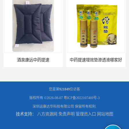
酒泉康远中药提速
中药提速增效垫渗透液哪家好
您是第
921849
位访客
版权所有 ©2026-08-07
粤ICP备2022107469号-3
深圳运康达华科技有限公司
保留所有权利.
技术支持：
八方资源网
免责声明
管理员入口
网站地图