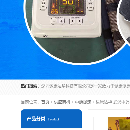
热门搜索：
当前位置：
首页
>
供应商机
>
中药提速
> 运康达华 武汉中
产品分类
Product