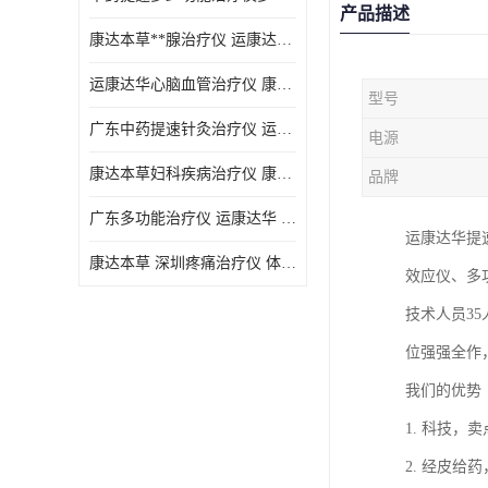
产品描述
康达本草**腺治疗仪 运康达华 开发新顾客用仪器
运康达华心脑血管治疗仪 康达本草 体验店仪器
型号
广东中药提速针灸治疗仪 运康达华 会销店锁定顾客用仪器
电源
康达本草妇科疾病治疗仪 康达本草 体验店仪器
品牌
广东多功能治疗仪 运康达华 深圳运康达华科技有限公司
运康达华提
康达本草 深圳疼痛治疗仪 体验店仪器
效应仪、多功
技术人员3
位强强全作
我们的优
1. 科技
2. 经皮