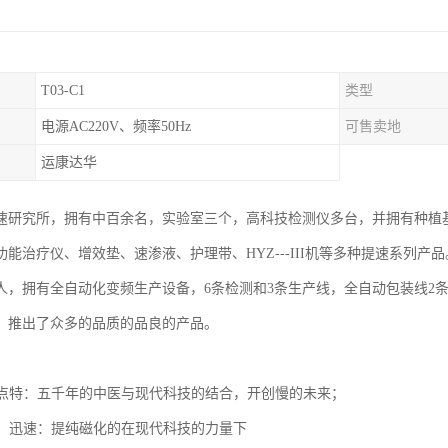
T03-C1
类型
电源AC220V、频率50Hz
可售卖地
运康达华
速研究所，拥有中百余名，实验室三个，高科技检测仪多台，并拥有种植
能治疗仪、增效垫、速渗液、护理带、HYZ---III机等多种提速系列产
5人，拥有全自动化变频生产设备，6条检测和3条生产线，全自动包装线2
，推出了众多的品质的品良的产品。
势
，卖点特：五千年的中医与现代科技的结合，开创慢的未来；
给药，迅速：提纯磁化的在现代科技的力量下