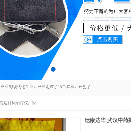
深圳运康达华科技有限公司是一家致力于健康健康产业的现代化企业，已经走过了15个春秋，开创了中医外用发展的新未来，是专业从事中医医疗仪器的研发、生产、销售、服务为一体的子公司，在医疗器械的设计、开发和生产方面率先引进国际先进技术和好的科技人员，先后开发出了场效应治疗仪、多功能治疗仪、颈椎治疗仪、腰椎治疗仪、增效垫等多个系列。
药提速针灸治疗仪厂家
运康达华 武汉中药