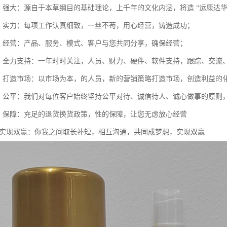
识，强大：源自于本草纲目的基础理论，上千年的文化内涵，将造 “运康达华
精，实力：每项工作认真细致，一丝不苟，用心经营，铸造成功；
享，经营：产品、服务、模式、客户与您共同分享，确保经营；
踪，全力支持：一年时时关注，人员、财力、硬件、软件支持，跟踪、交流
式，打造市场：以市场为本，的人员，新的营销策略打造市场，创造利益的
信，公平：我们对每位客户始终坚持公平对待、诚信待人、诚心做事的原则
货，保障：充足的退货换货政策，性的保障，让您无虑放心经营
想，实现双赢：你我之间取长补短，相互沟通，共同成梦想，实现双赢