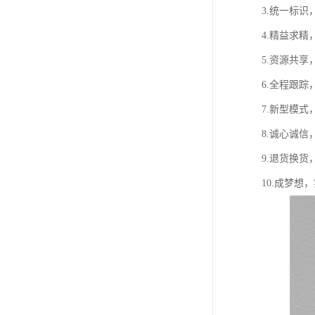
3.统一标
4.精益求
5.资源共
6.全程跟
7.新型模
8.诚心诚
9.退货换
10.成梦