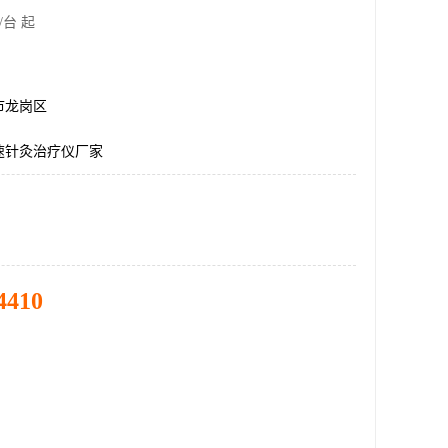
/台 起
市龙岗区
速针灸治疗仪厂家
4410