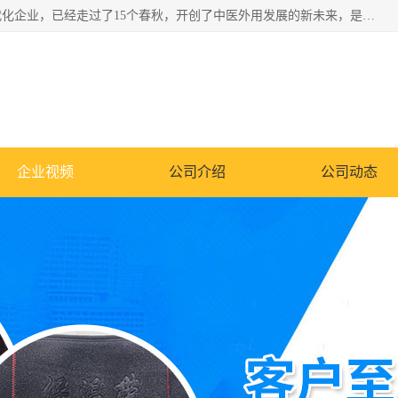
深圳运康达华科技有限公司是一家致力于健康健康产业的现代化企业，已经走过了15个春秋，开创了中医外用发展的新未来，是专业从事中医医疗仪器的研发、生产、销售、服务为一体的子公司，在医疗器械的设计、开发和生产方面率先引进国际先进技术和好的科技人员，先后开发出了场效应治疗仪、多功能治疗仪、颈椎治疗仪、腰椎治疗仪、增效垫等多个系列。
企业视频
公司介绍
公司动态