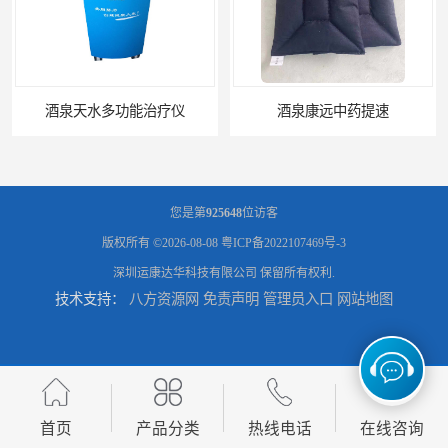
酒泉天水多功能治疗仪
酒泉康远中药提速
您是第
925648
位访客
版权所有 ©2026-08-08
粤ICP备2022107469号-3
深圳运康达华科技有限公司
保留所有权利.
技术支持：
八方资源网
免责声明
管理员入口
网站地图
中药提速增效垫渗透液哪家好
兰州中药提速脉冲治疗仪
首页
产品分类
热线电话
在线咨询