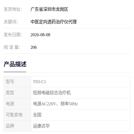
发货地址：
广东省深圳市龙岗区
关键词：
中医定向透药治疗仪代理
发布日期：
2026-08-08
阅 读 量：
206
产品描述
型号
T03-C1
类型
低频电磁综合治疗机
电源
电源AC220V、频率50Hz
可售卖地
全国
品牌
运康达华