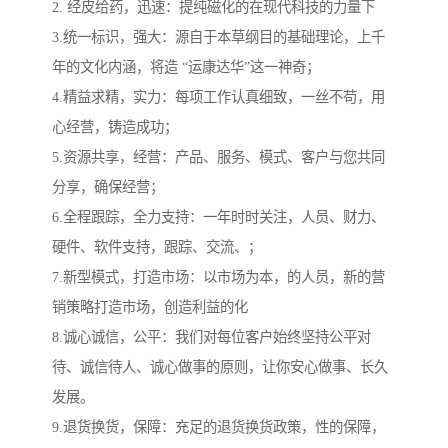
2. 经皮给药，迅速：提纯磁化的在现代科技的力量下
3.统一标识，强大：源自于本草纲目的基础理论，上千
年的文化内涵，将造 “运康达华”这一神奇；
4.精益求精，实力：每项工作认真细致，一丝不苟，用
心经营，铸造成功；
5.资源共享，经营：产品、服务、模式、客户与您共同
分享，确保经营；
6.全程跟踪，全力支持：一年时时关注，人员、财力、
硬件、软件支持，跟踪、交流、；
7.新型模式，打造市场：以市场为本，的人员，新的营
销策略打造市场，创造利益的化
8.诚心诚信，公平：我们对每位客户始终坚持公平对
待、诚信待人、诚心做事的原则，让你安心做事、长久
发展。
9.退货换货，保障：充足的退货换货政策，性的保障，