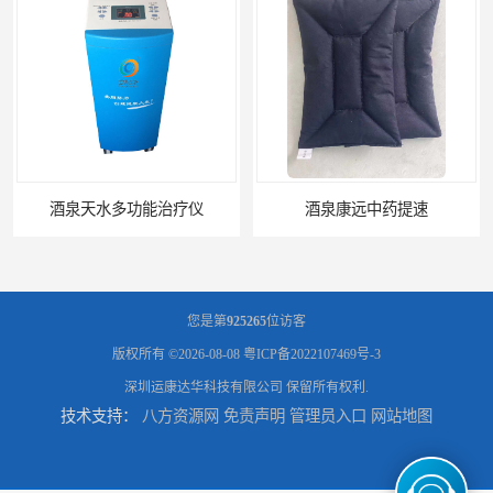
酒泉康远中药提速
中药提速增效垫渗透液哪家好
您是第
925265
位访客
版权所有 ©2026-08-08
粤ICP备2022107469号-3
深圳运康达华科技有限公司
保留所有权利.
技术支持：
八方资源网
免责声明
管理员入口
网站地图
兰州中药提速脉冲治疗仪
家用中药提速治疗仪报价