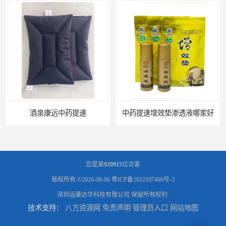
酒泉康远中药提速
中药提速增效垫渗透液哪家好
您是第
920915
位访客
版权所有 ©2026-08-06
粤ICP备2022107469号-3
深圳运康达华科技有限公司
保留所有权利.
技术支持：
八方资源网
免责声明
管理员入口
网站地图