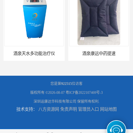
酒泉康远中药提速
中药提速增效垫渗透液哪家好
您是第
922515
位访客
版权所有 ©2026-08-07
粤ICP备2022107469号-3
深圳运康达华科技有限公司
保留所有权利.
技术支持：
八方资源网
免责声明
管理员入口
网站地图
兰州中药提速脉冲治疗仪
家用中药提速治疗仪报价