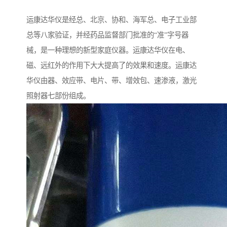
运康达华仪是经总、北京、协和、海军总、电子工业部
总等八家验证，并经药品监督部门批准的“准”字号器
械，是一种理想的新型家庭仪器。运康达华仪在电、
磁、远红外的作用下大大提高了的效果和速度。运康达
华仪由器、效应带、电片、带、增效包、速渗液，激光
照射器七部份组成。