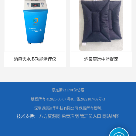
酒泉天水多功能治疗仪
酒泉康远中药提速
您是第
921791
位访客
版权所有 ©2026-08-07
粤ICP备2022107469号-3
深圳运康达华科技有限公司
保留所有权利.
技术支持：
八方资源网
免责声明
管理员入口
网站地图
中药提速增效垫渗透液哪家好
兰州中药提速脉冲治疗仪