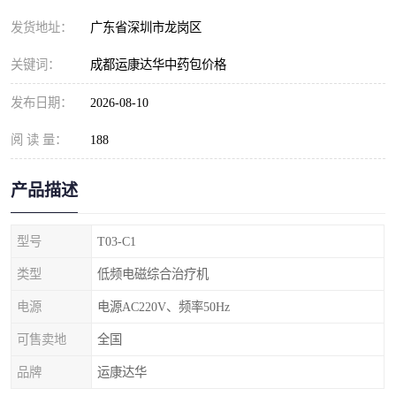
发货地址：
广东省深圳市龙岗区
关键词：
成都运康达华中药包价格
发布日期：
2026-08-10
阅 读 量：
188
产品描述
型号
T03-C1
类型
低频电磁综合治疗机
电源
电源AC220V、频率50Hz
可售卖地
全国
品牌
运康达华