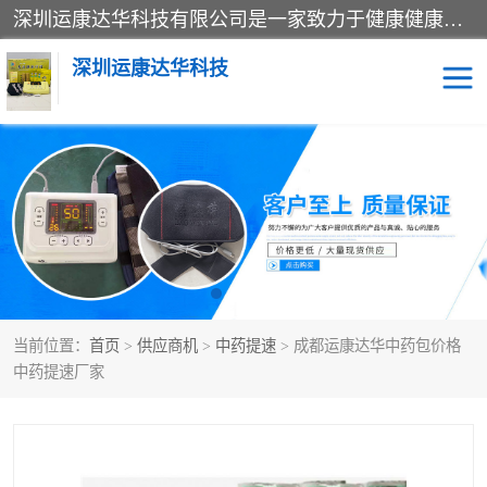
深圳运康达华科技有限公司是一家致力于健康健康产业的现代化企业，已经走过了15个春秋，开创了中医外用发展的新未来，是专业从事中医医疗仪器的研发、生产、销售、服务为一体的子公司，在医疗器械的设计、开发和生产方面率先引进国际先进技术和好的科技人员，先后开发出了场效应治疗仪、多功能治疗仪、颈椎治疗仪、腰椎治疗仪、增效垫等多个系列。
深圳运康达华科技
多功能治疗仪
中药提速
中低频治疗仪
脉冲治疗仪
**腺治疗仪
当前位置：
首页
>
供应商机
>
中药提速
> 成都运康达华中药包价格
中药提速厂家