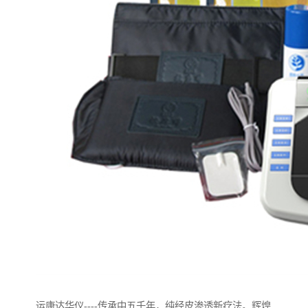
运康达华仪----传承中五千年，纯经皮渗透新疗法。辉煌