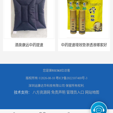
中药提速增效垫渗透液哪家好
兰州中药提速脉冲治疗仪
您是第
931563
位访客
版权所有 ©2026-08-10
粤ICP备2022107469号-3
深圳运康达华科技有限公司
保留所有权利.
技术支持：
八方资源网
免责声明
管理员入口
网站地图
家用中药提速治疗仪报价
天水康达中药提速