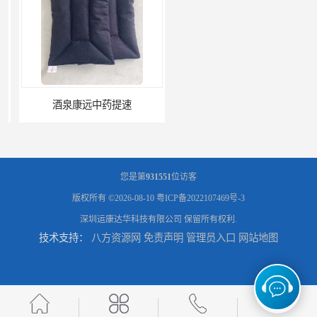
酒泉康远中药提速
中药提速增效垫渗透液哪家好
您是第
931551
位访客
版权所有 ©2026-08-10
粤ICP备2022107469号-3
深圳运康达华科技有限公司
保留所有权利.
技术支持：
八方资源网
免责声明
管理员入口
网站地图
兰州中药提速脉冲治疗仪
家用中药提速治疗仪报价