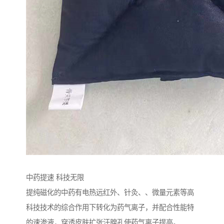
中药提速 科技无限
提纯磁化的中药有电热远红外、针灸、、微量元素等高
科技技术的综合作用下转化为药气离子，并配合性能特
的速渗液，穿透皮肤扩张汗腺孔使药气离子提高。