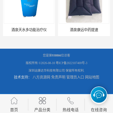
酒泉天水多功能治疗仪
酒泉康远中药提速
您是第
930866
位访客
版权所有 ©2026-08-10
粤ICP备2022107469号-3
深圳运康达华科技有限公司
保留所有权利.
技术支持：
八方资源网
免责声明
管理员入口
网站地图
中药提速增效垫渗透液哪家好
兰州中药提速脉冲治疗仪
首页
产品分类
热线电话
在线咨询