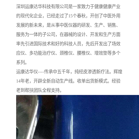
深圳运康达华科技有限公司是一家致力于健康健康产业
的现代化企业，已经走过了15个春秋，开创了中医外用
发展的新未来，是从事中医仪器的研发、生产、销售、
服务为一体的子公司，在器械的设计、开发和生产方面
率先引进国际技术和好的科技人员，先后开发出了场效
应仪、多功能治疗仪、颈椎仪、腰椎仪、增效垫等多个
系列。
运康达华仪----传承中五千年，纯经皮渗透新疗法。辉煌
14年老，开辟全新自动生产线。收单出货新模式。经验
老到帮扶团队全程支持。