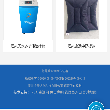
酒泉康远中药提速
中药提速增效垫渗透液哪家好
您是第
927871
位访客
版权所有 ©2026-08-09
粤ICP备2022107469号-3
深圳运康达华科技有限公司
保留所有权利.
技术支持：
八方资源网
免责声明
管理员入口
网站地图
兰州中药提速脉冲治疗仪
家用中药提速治疗仪报价