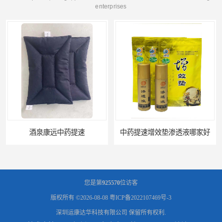
enterprises
中药提速增效垫渗透液哪家好
兰州中药提速脉冲治疗仪
您是第
925570
位访客
版权所有 ©2026-08-08
粤ICP备2022107469号-3
深圳运康达华科技有限公司
保留所有权利.