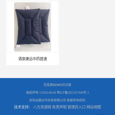
酒泉康远中药提速
中药提速增效垫渗透液哪家好
您是第
923455
位访客
版权所有 ©2026-08-08
粤ICP备2022107469号-3
深圳运康达华科技有限公司
保留所有权利.
技术支持：
八方资源网
免责声明
管理员入口
网站地图