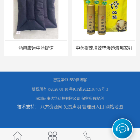
酒泉康远中药提速
中药提速增效垫渗透液哪家好
您是第
931559
位访客
版权所有 ©2026-08-10
粤ICP备2022107469号-3
深圳运康达华科技有限公司
保留所有权利.
技术支持：
八方资源网
免责声明
管理员入口
网站地图
兰州中药提速脉冲治疗仪
家用中药提速治疗仪报价