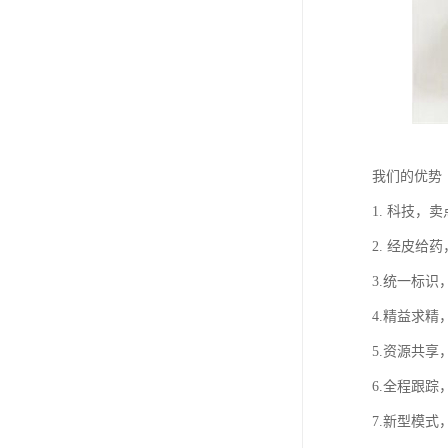
我们的优
1. 科技
2. 经皮
3.统一标
4.精益求
5.资源共
6.全程跟
7.新型模