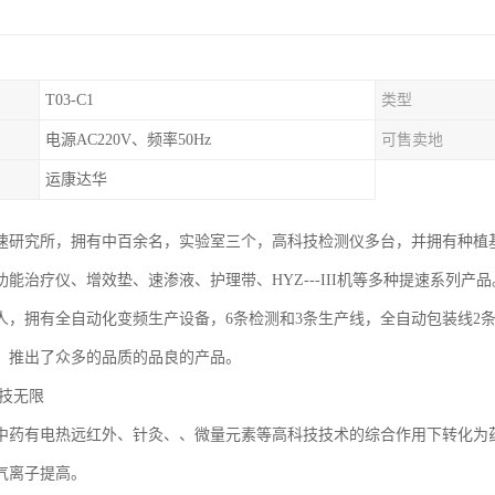
T03-C1
类型
电源AC220V、频率50Hz
可售卖地
运康达华
速研究所，拥有中百余名，实验室三个，高科技检测仪多台，并拥有种植
能治疗仪、增效垫、速渗液、护理带、HYZ---III机等多种提速系列产
5人，拥有全自动化变频生产设备，6条检测和3条生产线，全自动包装线2
，推出了众多的品质的品良的产品。
科技无限
中药有电热远红外、针灸、、微量元素等高科技技术的综合作用下转化为
气离子提高。