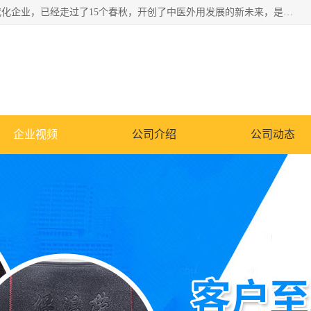
深圳运康达华科技有限公司是一家致力于健康健康产业的现代化企业，已经走过了15个春秋，开创了中医外用发展的新未来，是专业从事中医医疗仪器的研发、生产、销售、服务为一体的子公司，在医疗器械的设计、开发和生产方面率先引进国际先进技术和好的科技人员，先后开发出了场效应治疗仪、多功能治疗仪、颈椎治疗仪、腰椎治疗仪、增效垫等多个系列。
企业视频
公司介绍
公司动态