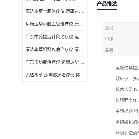
产品描述
康达本草**腺治疗仪 运康达华 开发新顾客用仪器
运康达华心脑血管治疗仪 康达本草 体验店仪器
型号
广东中药提速针灸治疗仪 运康达华 会销店锁定顾客用仪器
电源
康达本草妇科疾病治疗仪 康达本草 体验店仪器
品牌
广东多功能治疗仪 运康达华 深圳运康达华科技有限公司
运康达华提
康达本草 深圳疼痛治疗仪 体验店仪器
效应仪、多功
技术人员3
位强强全作
中药提速 
提纯磁化的
汗腺孔使药