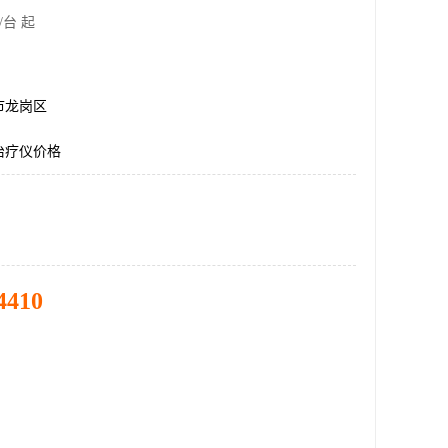
/台 起
市龙岗区
治疗仪价格
4410