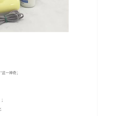
”这一神奇；
、；
化