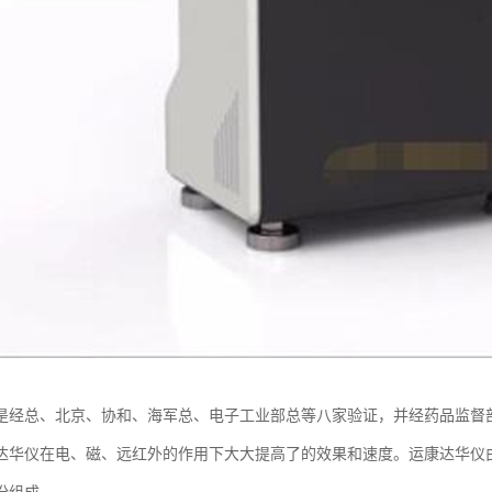
是经总、北京、协和、海军总、电子工业部总等八家验证，并经药品监督部
达华仪在电、磁、远红外的作用下大大提高了的效果和速度。运康达华仪