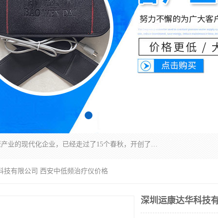
深圳运康达华科技有限公司是一家致力于健康健康产业的现代化企业，已经走过了15个春秋，开创了中医外用发展的新未来，是专业从事中医医疗仪器的研发、生产、销售、服务为一体的子公司，在医疗器械的设计、开发和生产方面率先引进国际先进技术和好的科技人员，先后开发出了场效应治疗仪、多功能治疗仪、颈椎治疗仪、腰椎治疗仪、增效垫等多个系列。
科技有限公司 西安中低频治疗仪价格
深圳运康达华科技有