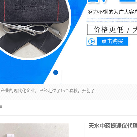
深圳运康达华科技有限公司是一家致力于健康健康产业的现代化企业，已经走过了15个春秋，开创了中医外用发展的新未来，是专业从事中医医疗仪器的研发、生产、销售、服务为一体的子公司，在医疗器械的设计、开发和生产方面率先引进国际先进技术和好的科技人员，先后开发出了场效应治疗仪、多功能治疗仪、颈椎治疗仪、腰椎治疗仪、增效垫等多个系列。
理
天水中药提速仪代