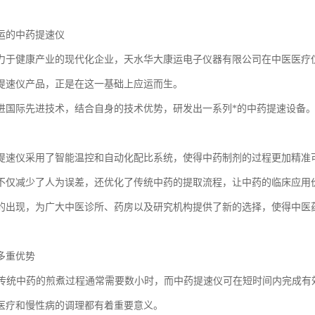
运的中药提速仪
力于健康产业的现代化企业，天水华大康运电子仪器有限公司在中医医疗
提速仪产品，正是在这一基础上应运而生。
进国际先进技术，结合自身的技术优势，研发出一系列*的中药提速设备
提速仪采用了智能温控和自动化配比系统，使得中药制剂的过程更加精准
不仅减少了人为误差，还优化了传统中药的提取流程，让中药的临床应用
的出现，为广大中医诊所、药房以及研究机构提供了新的选择，使得中医
多重优势
效率传统中药的煎煮过程通常需要数小时，而中药提速仪可在短时间内完成
医疗和慢性病的调理都有着重要意义。