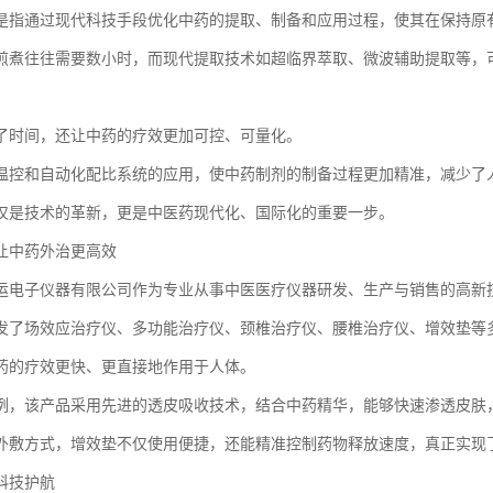
是指通过现代科技手段优化中药的提取、制备和应用过程，使其在保持原
煎煮往往需要数小时，而现代提取技术如超临界萃取、微波辅助提取等，
了时间，还让中药的疗效更加可控、可量化。
温控和自动化配比系统的应用，使中药制剂的制备过程更加精准，减少了
仅是技术的革新，更是中医药现代化、国际化的重要一步。
让中药外治更高效
运电子仪器有限公司作为专业从事中医医疗仪器研发、生产与销售的高新
发了场效应治疗仪、多功能治疗仪、颈椎治疗仪、腰椎治疗仪、增效垫等
药的疗效更快、更直接地作用于人体。
例，该产品采用先进的透皮吸收技术，结合中药精华，能够快速渗透皮肤
外敷方式，增效垫不仅使用便捷，还能精准控制药物释放速度，真正实现了
科技护航