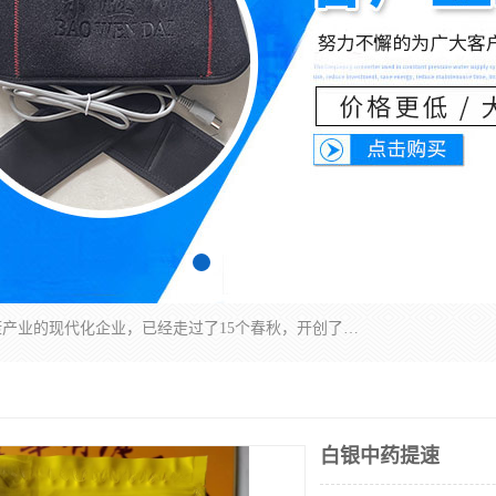
深圳运康达华科技有限公司是一家致力于健康健康产业的现代化企业，已经走过了15个春秋，开创了中医外用发展的新未来，是专业从事中医医疗仪器的研发、生产、销售、服务为一体的子公司，在医疗器械的设计、开发和生产方面率先引进国际先进技术和好的科技人员，先后开发出了场效应治疗仪、多功能治疗仪、颈椎治疗仪、腰椎治疗仪、增效垫等多个系列。
白银中药提速