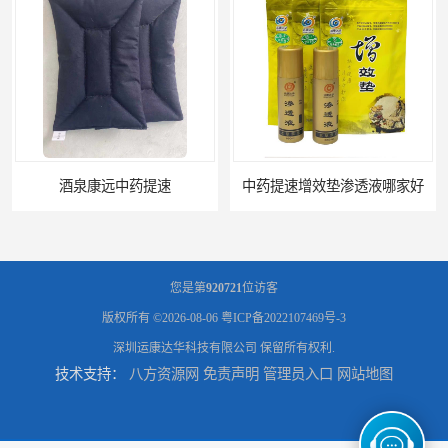
酒泉康远中药提速
中药提速增效垫渗透液哪家好
您是第
920721
位访客
版权所有 ©2026-08-06
粤ICP备2022107469号-3
深圳运康达华科技有限公司
保留所有权利.
技术支持：
八方资源网
免责声明
管理员入口
网站地图
兰州中药提速脉冲治疗仪
家用中药提速治疗仪报价