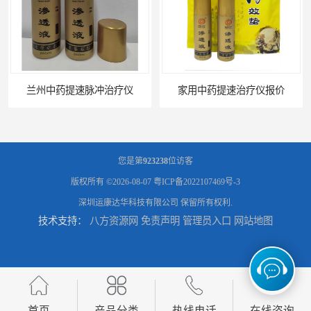
兰州中药提速脉冲治疗仪
家用中药提速治疗仪报价
您是第
923238
位访客
版权所有 ©2026-08-07
粤ICP备2022107469号-3
深圳运康达华科技有限公司
保留所有权利.
技术支持：
八方资源网
免责声明
管理员入口
网站地图
天水康达中药提速
中药提速理疗仪牌子
首页
产品分类
热线电话
在线咨询