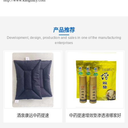
产品推荐
Development, design, production and sales in one of the manufacturing
enterprises
中药提速增效垫渗透液哪家好