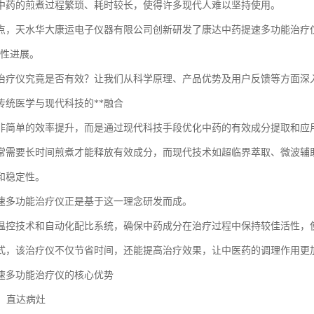
中药的煎煮过程繁琐、耗时较长，使得许多现代人难以坚持使用。
点，天水华大康运电子仪器有限公司创新研发了康达中药提速多功能治疗仪
破性进展。
治疗仪究竟是否有效？让我们从科学原理、产品优势及用户反馈等方面深
传统医学与现代科技的**融合
非简单的效率提升，而是通过现代科技手段优化中药的有效成分提取和应
常需要长时间煎煮才能释放有效成分，而现代技术如超临界萃取、微波辅
和稳定性。
速多功能治疗仪正是基于这一理念研发而成。
温控技术和自动化配比系统，确保中药成分在治疗过程中保持较佳活性，
式，该治疗仪不仅节省时间，还能提高治疗效果，让中医药的调理作用更
速多功能治疗仪的核心优势
透，直达病灶