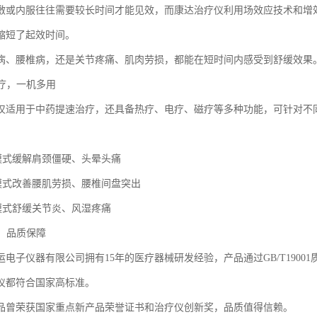
敷或内服往往需要较长时间才能见效，而康达治疗仪利用场效应技术和增
缩短了起效时间。
病、腰椎病，还是关节疼痛、肌肉劳损，都能在短时间内感受到舒缓效果
治疗，一机多用
仅适用于中药提速治疗，还具备热疗、电疗、磁疗等多种功能，可针对不
疗模式缓解肩颈僵硬、头晕头痛
疗模式改善腰肌劳损、腰椎间盘突出
疗模式舒缓关节炎、风湿疼痛
靠，品质保障
电子仪器有限公司拥有15年的医疗器械研发经验，产品通过GB/T19001
仪都符合国家高标准。
品曾荣获国家重点新产品荣誉证书和治疗仪创新奖，品质值得信赖。