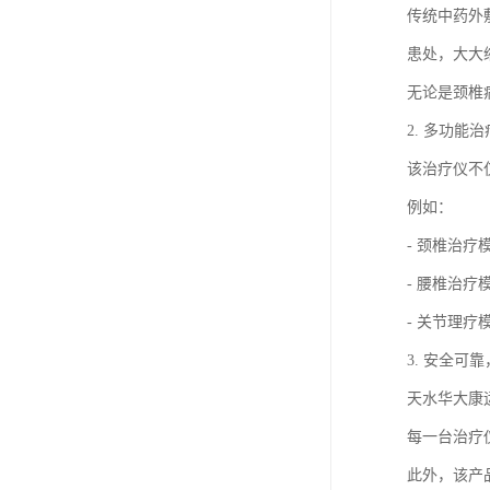
传统中药外
患处，大大
无论是颈椎
2. 多功能
该治疗仪不
例如：
- 颈椎治
- 腰椎治
- 关节理
3. 安全可
天水华大康运
每一台治疗
此外，该产