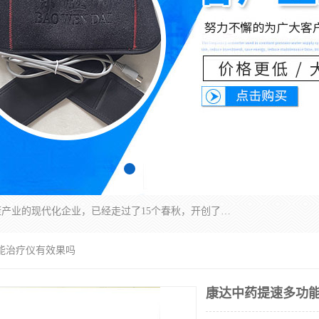
深圳运康达华科技有限公司是一家致力于健康健康产业的现代化企业，已经走过了15个春秋，开创了中医外用发展的新未来，是专业从事中医医疗仪器的研发、生产、销售、服务为一体的子公司，在医疗器械的设计、开发和生产方面率先引进国际先进技术和好的科技人员，先后开发出了场效应治疗仪、多功能治疗仪、颈椎治疗仪、腰椎治疗仪、增效垫等多个系列。
能治疗仪有效果吗
康达中药提速多功